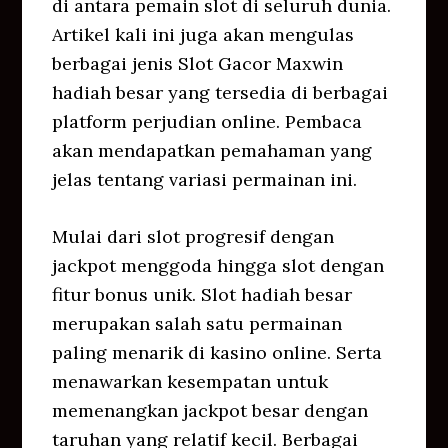
di antara pemain slot di seluruh dunia.
Artikel kali ini juga akan mengulas
berbagai jenis Slot Gacor Maxwin
hadiah besar yang tersedia di berbagai
platform perjudian online. Pembaca
akan mendapatkan pemahaman yang
jelas tentang variasi permainan ini.
Mulai dari slot progresif dengan
jackpot menggoda hingga slot dengan
fitur bonus unik. Slot hadiah besar
merupakan salah satu permainan
paling menarik di kasino online. Serta
menawarkan kesempatan untuk
memenangkan jackpot besar dengan
taruhan yang relatif kecil. Berbagai