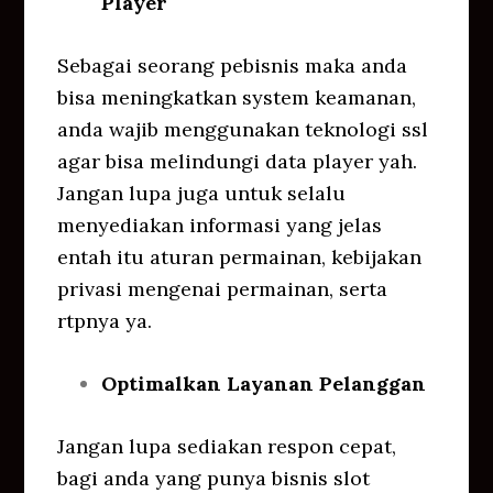
Player
Sebagai seorang pebisnis maka anda
bisa meningkatkan system keamanan,
anda wajib menggunakan teknologi ssl
agar bisa melindungi data player yah.
Jangan lupa juga untuk selalu
menyediakan informasi yang jelas
entah itu aturan permainan, kebijakan
privasi mengenai permainan, serta
rtpnya ya.
Optimalkan Layanan Pelanggan
Jangan lupa sediakan respon cepat,
bagi anda yang punya bisnis slot