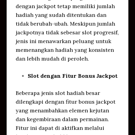
dengan jackpot tetap memiliki jumlah
hadiah yang sudah ditentukan dan
tidak berubah-ubah. Meskipun jumlah
jackpotnya tidak sebesar slot progresif,
jenis ini menawarkan peluang untuk
memenangkan hadiah yang konsisten
dan lebih mudah di peroleh.
Slot dengan Fitur Bonus Jackpot
Beberapa jenis slot hadiah besar
dilengkapi dengan fitur bonus jackpot
yang menambahkan elemen kejutan
dan kegembiraan dalam permainan.
Fitur ini dapat di aktifkan melalui