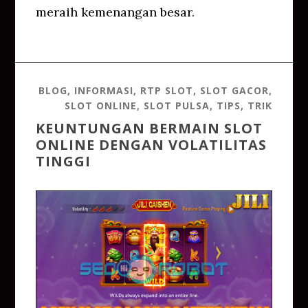
meraih kemenangan besar.
BLOG
,
INFORMASI
,
RTP SLOT
,
SLOT GACOR
,
SLOT ONLINE
,
SLOT PULSA
,
TIPS
,
TRIK
KEUNTUNGAN BERMAIN SLOT
ONLINE DENGAN VOLATILITAS
TINGGI