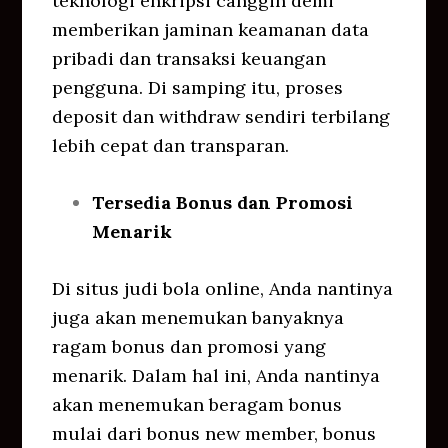
teknologi enkripsi canggih demi
memberikan jaminan keamanan data
pribadi dan transaksi keuangan
pengguna. Di samping itu, proses
deposit dan withdraw sendiri terbilang
lebih cepat dan transparan.
Tersedia Bonus dan Promosi
Menarik
Di situs judi bola online, Anda nantinya
juga akan menemukan banyaknya
ragam bonus dan promosi yang
menarik. Dalam hal ini, Anda nantinya
akan menemukan beragam bonus
mulai dari bonus new member, bonus