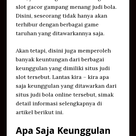
slot gacor gampang menang judi bola.
Disini, seseorang tidak hanya akan
terhibur dengan berbagai game
taruhan yang ditawarkannya saja.
Akan tetapi, disini juga memperoleh
banyak keuntungan dari berbagai
keunggulan yang dimiliki situs judi
slot tersebut. Lantas kira – kira apa
saja keunggulan yang ditawarkan dari
situs judi bola online tersebut, simak
detail informasi selengkapnya di
artikel berikut ini.
Apa Saja Keunggulan