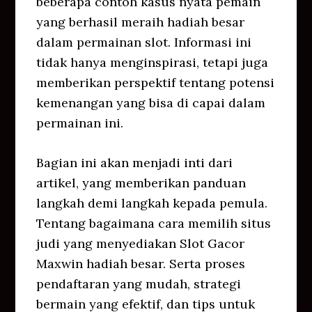
beberapa contoh kasus nyata pemain
yang berhasil meraih hadiah besar
dalam permainan slot. Informasi ini
tidak hanya menginspirasi, tetapi juga
memberikan perspektif tentang potensi
kemenangan yang bisa di capai dalam
permainan ini.
Bagian ini akan menjadi inti dari
artikel, yang memberikan panduan
langkah demi langkah kepada pemula.
Tentang bagaimana cara memilih situs
judi yang menyediakan Slot Gacor
Maxwin hadiah besar. Serta proses
pendaftaran yang mudah, strategi
bermain yang efektif, dan tips untuk