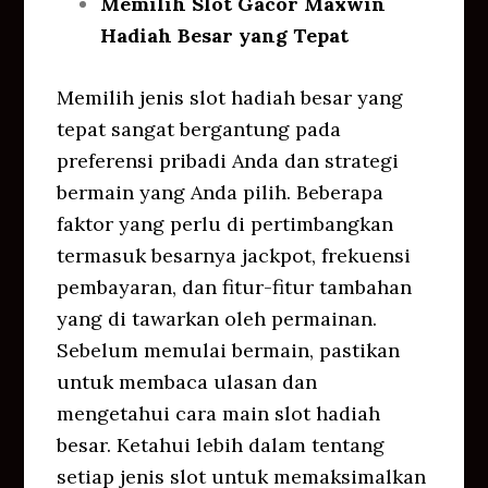
Memilih Slot Gacor Maxwin
Hadiah Besar yang Tepat
Memilih jenis slot hadiah besar yang
tepat sangat bergantung pada
preferensi pribadi Anda dan strategi
bermain yang Anda pilih. Beberapa
faktor yang perlu di pertimbangkan
termasuk besarnya jackpot, frekuensi
pembayaran, dan fitur-fitur tambahan
yang di tawarkan oleh permainan.
Sebelum memulai bermain, pastikan
untuk membaca ulasan dan
mengetahui cara main slot hadiah
besar. Ketahui lebih dalam tentang
setiap jenis slot untuk memaksimalkan