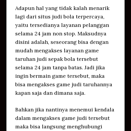
Adapun hal yang tidak kalah menarik
lagi dari situs judi bola terpercaya,
yaitu tersedianya layanan pelanggan
selama 24 jam non stop. Maksudnya
disini adalah, seseorang bisa dengan
mudah mengakses layanan game
taruhan judi sepak bola tersebut
selama 24 jam tanpa batas. Jadi jika
ingin bermain game tersebut, maka
bisa mengakses game judi taruhannya
kapan saja dan dimana saja.
Bahkan jika nantinya menemui kendala
dalam mengakses game judi tersebut
maka bisa langsung menghubungi