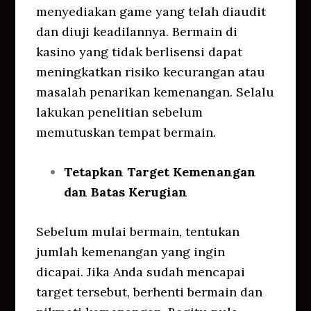
menyediakan game yang telah diaudit
dan diuji keadilannya.
Bermain di
kasino yang tidak berlisensi dapat
meningkatkan risiko kecurangan atau
masalah penarikan kemenangan. Selalu
lakukan penelitian sebelum
memutuskan tempat bermain.
Tetapkan Target Kemenangan
dan Batas Kerugian
Sebelum mulai bermain, tentukan
jumlah kemenangan yang ingin
dicapai. Jika Anda sudah mencapai
target tersebut, berhenti bermain dan