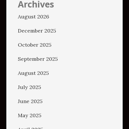
Archives
August 2026
December 2025
October 2025
September 2025
August 2025
July 2025
June 2025
May 2025