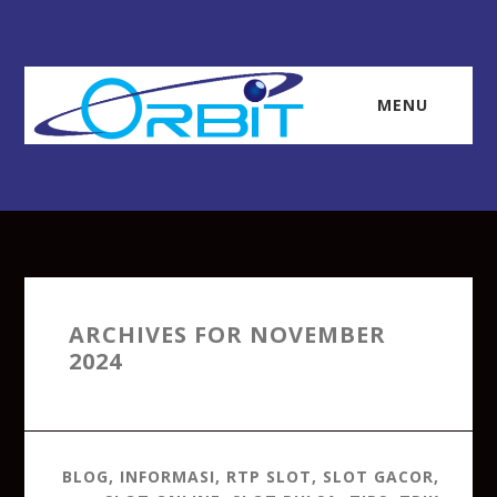
Skip
Skip
to
to
main
primary
content
sidebar
MENU
ARCHIVES FOR NOVEMBER
2024
BLOG
,
INFORMASI
,
RTP SLOT
,
SLOT GACOR
,