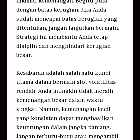
nikmati kemenangan. Begitu pula
dengan batas kerugian.
Jika Anda
sudah mencapai batas kerugian yang
ditentukan, jangan lanjutkan bermain.
Strategi ini membantu Anda tetap
disiplin dan menghindari kerugian
besar.
Kesabaran adalah salah satu kunci
utama dalam bermain slot volatilitas
rendah. Anda mungkin tidak meraih
kemenangan besar dalam waktu
singkat. Namun, kemenangan kecil
yang konsisten dapat menghasilkan
keuntungan dalam jangka panjang.
Jangan terburu-buru atau mengambil