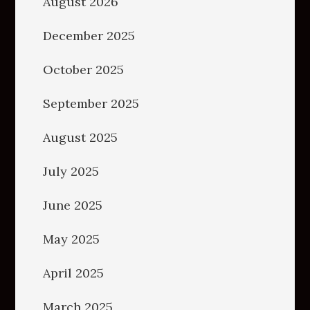
August 2026
December 2025
October 2025
September 2025
August 2025
July 2025
June 2025
May 2025
April 2025
March 2025