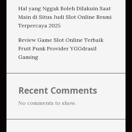
Hal yang Nggak Boleh Dilakuin Saat
Main di Situs Judi Slot Online Resmi
Terpercaya 2025
Review Game Slot Online Terbaik
Fruit Punk Provider YGGdrasil
Gaming
Recent Comments
No comments to show.