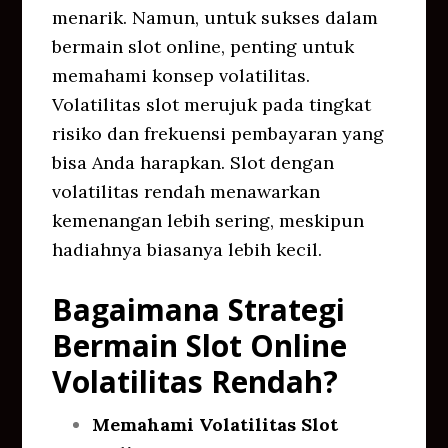
menarik. Namun, untuk sukses dalam
bermain slot online, penting untuk
memahami konsep volatilitas.
Volatilitas slot merujuk pada tingkat
risiko dan frekuensi pembayaran yang
bisa Anda harapkan. Slot dengan
volatilitas rendah menawarkan
kemenangan lebih sering, meskipun
hadiahnya biasanya lebih kecil.
Bagaimana Strategi
Bermain Slot Online
Volatilitas Rendah?
Memahami Volatilitas Slot