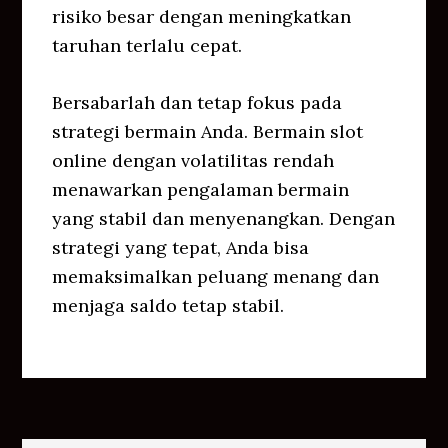
risiko besar dengan meningkatkan
taruhan terlalu cepat.
Bersabarlah dan tetap fokus pada
strategi bermain Anda.
Bermain slot
online dengan volatilitas rendah
menawarkan pengalaman bermain
yang stabil dan menyenangkan. Dengan
strategi yang tepat, Anda bisa
memaksimalkan peluang menang dan
menjaga saldo tetap stabil.