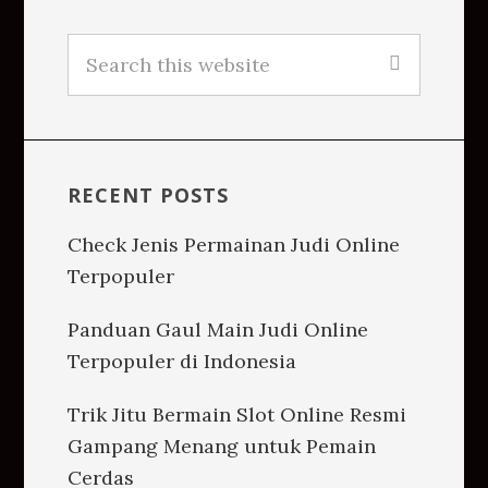
Primary
Sidebar
Search
this
website
RECENT POSTS
Check Jenis Permainan Judi Online
Terpopuler
Panduan Gaul Main Judi Online
Terpopuler di Indonesia
Trik Jitu Bermain Slot Online Resmi
Gampang Menang untuk Pemain
Cerdas