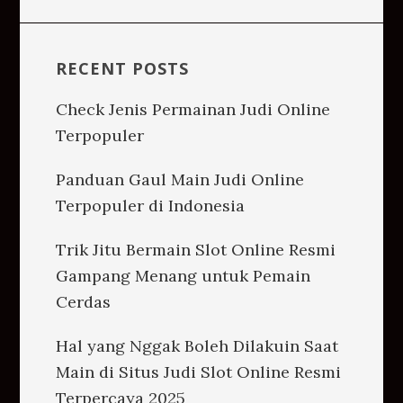
RECENT POSTS
Check Jenis Permainan Judi Online
Terpopuler
Panduan Gaul Main Judi Online
Terpopuler di Indonesia
Trik Jitu Bermain Slot Online Resmi
Gampang Menang untuk Pemain
Cerdas
Hal yang Nggak Boleh Dilakuin Saat
Main di Situs Judi Slot Online Resmi
Terpercaya 2025