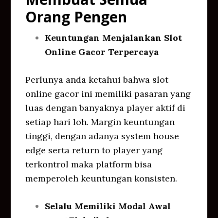
Orang Pengen
Keuntungan Menjalankan Slot
Online Gacor Terpercaya
Perlunya anda ketahui bahwa slot
online gacor ini memiliki pasaran yang
luas dengan banyaknya player aktif di
setiap hari loh. Margin keuntungan
tinggi, dengan adanya system house
edge serta return to player yang
terkontrol maka platform bisa
memperoleh keuntungan konsisten.
Selalu Memiliki Modal Awal