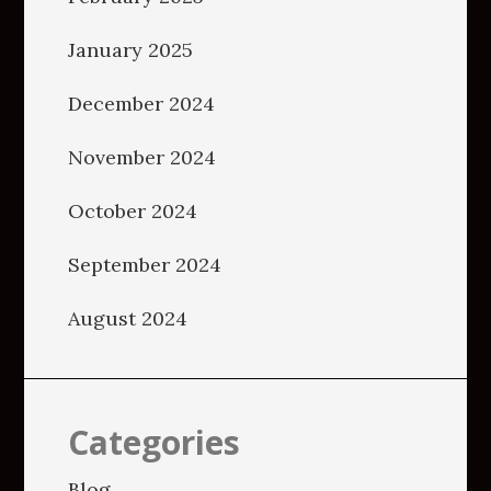
January 2025
December 2024
November 2024
October 2024
September 2024
August 2024
Categories
Blog