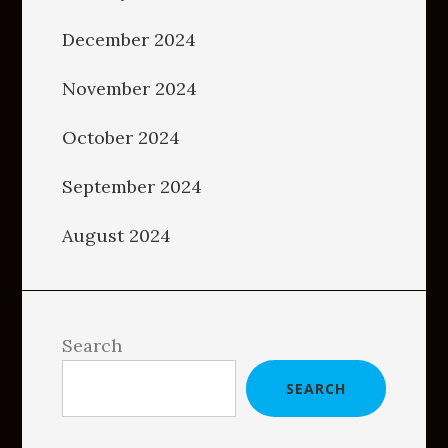
December 2024
November 2024
October 2024
September 2024
August 2024
Search
SEARCH