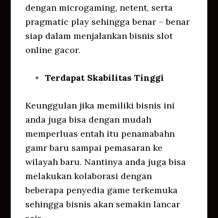
dengan microgaming, netent, serta
pragmatic play sehingga benar – benar
siap dalam menjalankan bisnis slot
online gacor.
Terdapat Skabilitas Tinggi
Keunggulan jika memiliki bisnis ini
anda juga bisa dengan mudah
memperluas entah itu penamabahn
gamr baru sampai pemasaran ke
wilayah baru. Nantinya anda juga bisa
melakukan kolaborasi dengan
beberapa penyedia game terkemuka
sehingga bisnis akan semakin lancar