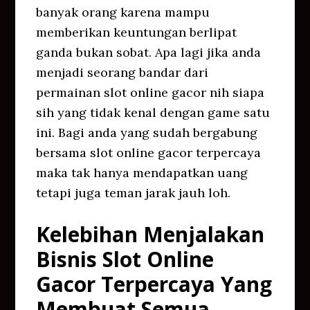
banyak orang karena mampu
memberikan keuntungan berlipat
ganda bukan sobat. Apa lagi jika anda
menjadi seorang bandar dari
permainan slot online gacor nih siapa
sih yang tidak kenal dengan game satu
ini. Bagi anda yang sudah bergabung
bersama slot online gacor terpercaya
maka tak hanya mendapatkan uang
tetapi juga teman jarak jauh loh.
Kelebihan Menjalakan
Bisnis Slot Online
Gacor Terpercaya Yang
Membuat Semua