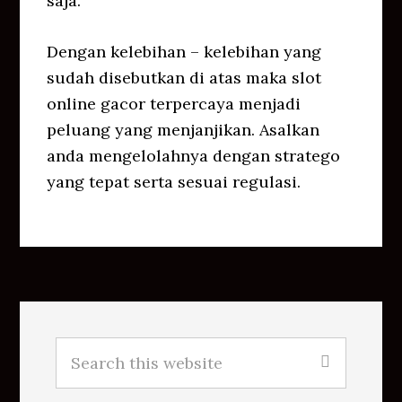
saja.
Dengan kelebihan – kelebihan yang
sudah disebutkan di atas maka slot
online gacor terpercaya menjadi
peluang yang menjanjikan. Asalkan
anda mengelolahnya dengan stratego
yang tepat serta sesuai regulasi.
Primary
Sidebar
Search
this
website