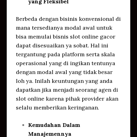
yang Fleksibel
Berbeda dengan bisinis konvensional di
mana tersedianya modal awal untuk
bisa memulai bisnis slot online gacor
dapat disesuaikan ya sobat. Hal ini
tergantung pada platform serta skala
operasional yang di ingikan tentunya
dengan modal awal yang tidak besar
loh ya. Inilah keuntungan yang anda
dapatkan jika menjadi seorang agen di
slot online karena pihak provider akan
selalu memberikan keringanan.
Kemudahan Dalam
Manajemennya